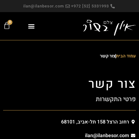
ilan@ilanbesor.com
5331993 [52] 972+
0
פגישה אישית
צילומי תדמית
עבודות פרסום
מפגש צילום חווייתי
צילומים למכירה
צילומי פורטרט
צילום משפחתי
עמוד הבית
צור קשר
צור קשר
פרטי התקשרות
רחוב הרצל 158 תל-אביב, 68101
ilan@ilanbesor.com