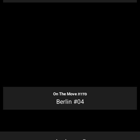
לקנייה
סדרת
On The Move
Berlin #04