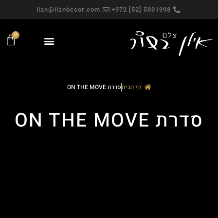
ilan@ilanbesor.com
5331993 [52] 972+
0
פגישה אישית
צילומי תדמית
עבודות פרסום
מפגש צילום חווייתי
צילומים למכירה
צילומי פורטרט
צילום משפחתי
דף הבית
סדרת ON THE MOVE
סדרת ON THE MOVE
לקנייה