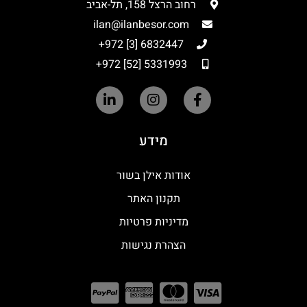
רחוב הרצל 158, תל-אביב
ilan@ilanbesor.com
6832447 [3] 972+
5331993 [52] 972+
מידע
אודות אילן בשור
תקנון האתר
מדיניות פרטיות
הצהרת נגישות