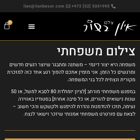
ilan@ilanbesor.com
5331993 [52] 972+
0
פגישה אישית
צילומי תדמית
עבודות פרסום
מפגש צילום חווייתי
צילומים למכירה
צילומי פורטרט
צילום משפחתי
צילום משפחתי
משפחה היא יצור דינמי – משתנה ומתבגר שיוצר רגעים חדשים
ומרגשים כל הזמן. אני מזמין אתכם להפוך רגע אחד כזה למזכרת
מקורית ונצחית לכל בני המשפחה.
במפגש משפחתי מורחב [לציון יומולדת 80 לסבא למשל, או 50
שנות נישואים להורים, או כל סיבה אחרת] בסטודיו באווירה
נעימה, תזכו להזדמנות נהדרת להיפגש ולקשקש והכי חשוב –
לצאת עם פורטרט משפחתי אמנותי שיזכר וישאר לנצח.