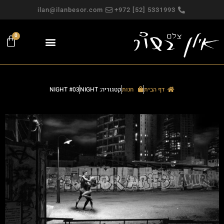
ilan@ilanbesor.com
5331993 [52] 972+
0
פגישה אישית
צילומי תדמית
עבודות פרסום
מפגש צילום חווייתי
צילומים למכירה
צילומי פורטרט
צילום משפחתי
דף הבית
חנות
קטגוריה: NIGHT
NIGHT #03