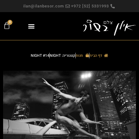
ilan@ilanbesor.com
5331993 [52] 972+
0
פגישה אישית
צילומי תדמית
עבודות פרסום
מפגש צילום חווייתי
צילומים למכירה
צילומי פורטרט
צילום משפחתי
דף הבית
חנות
קטגוריה: NIGHT
NIGHT #14