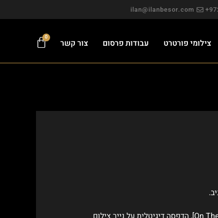
ilan@ilanbesor.com
0
צילומי פורטרט
עבודות פרסום
צור קשר
ב.
צילום מהסידרה ״בתנועה״ [On The Move], הדפסה דיגיטלית על נייר צילום