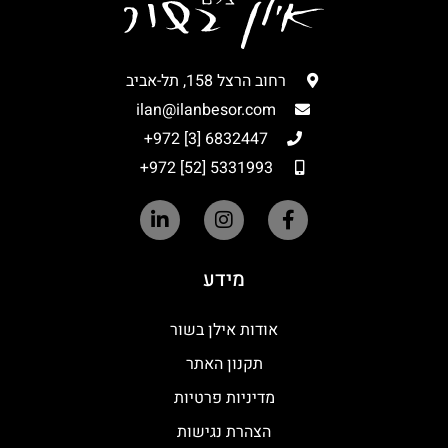
רחוב הרצל 158, תל-אביב
ilan@ilanbesor.com
6832447 [3] 972+
5331993 [52] 972+
מידע
אודות אילן בשור
תקנון האתר
מדיניות פרטיות
הצהרת נגישות