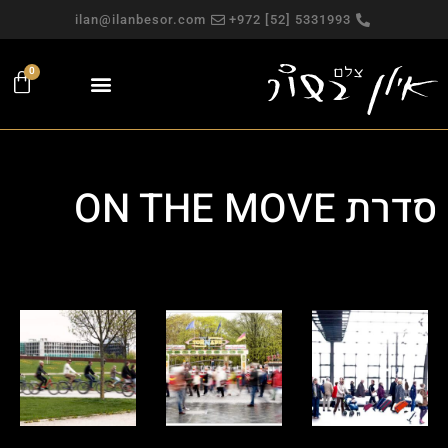
ilan@ilanbesor.com
5331993 [52] 972+
0
פגישה אישית
צילומי תדמית
עבודות פרסום
מפגש צילום חווייתי
צילומים למכירה
צילומי פורטרט
צילום משפחתי
סדרת ON THE MOVE