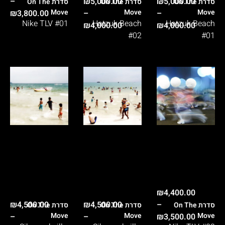
–
₪
5,000.00
₪
5,000.00
On The
On The
On The
Move
Move
Move
₪
3,800.00
–
–
Nike TLV #01
Hatzuk Beach
Hatzuk Beach
₪
4,000.00
₪
4,000.00
#02
#01
₪
4,400.00
₪
4,500.00
₪
4,500.00
–
On The
On The
On The
Move
Move
Move
–
–
₪
3,500.00